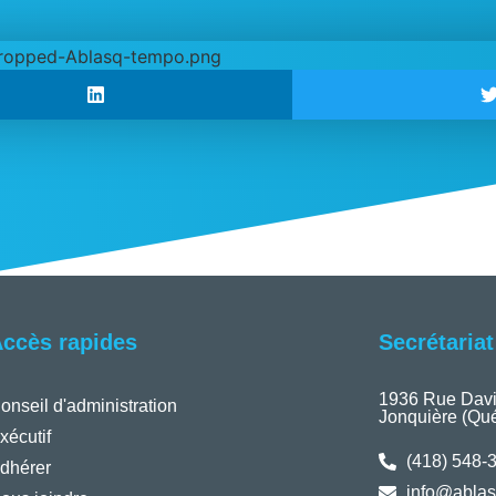
ccès rapides
Secrétaria
1936 Rue Davi
onseil d'administration
Jonquière (Qu
xécutif
(418) 548-
dhérer
info@ablas