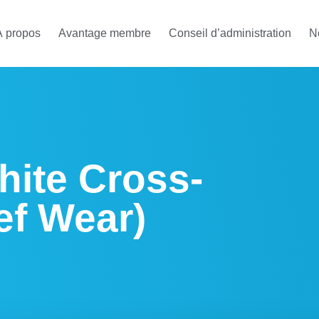
À propos
Avantage membre
Conseil d’administration
N
hite Cross-
f Wear)