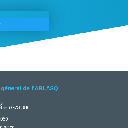
t général de l'ABLASQ
s,
ébec) G7S 3B6
3059
q.qc.ca